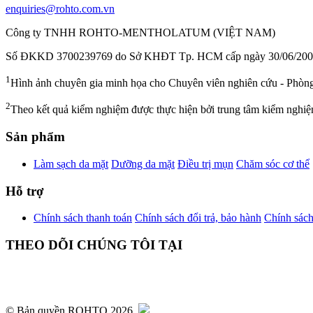
enquiries@rohto.com.vn
Công ty TNHH ROHTO-MENTHOLATUM (VIỆT NAM)
Số ĐKKD 3700239769 do Sở KHĐT Tp. HCM cấp ngày 30/06/20
1
Hình ảnh chuyên gia minh họa cho Chuyên viên nghiên cứu - Phòn
2
Theo kết quả kiểm nghiệm được thực hiện bởi trung tâm kiểm nghiệm
Sản phẩm
Làm sạch da mặt
Dưỡng da mặt
Điều trị mụn
Chăm sóc cơ thể
Hỗ trợ
Chính sách thanh toán
Chính sách đổi trả, bảo hành
Chính sách
THEO DÕI CHÚNG TÔI TẠI
© Bản quyền ROHTO
2026.